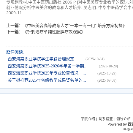
专规划教材.中国中医药出版社.2006
[4]对中医美容专业教学的探讨
.
就业情况分析中医美容的教育和人才培养
. 吴志明. 中华中医药学会
2009-11
上一篇：
《中医美容高等教育人才“一本一专一用” 培养方案初探》
下一篇：
《针刺治疗单纯性肥胖疗效观察》
延伸阅读：
·
西安海棠职业学院学生学籍管理规定
(2025-10-31)
·
西安海棠职业学院2025-2026学年第一学期...
(2025-10-29)
·
西安海棠职业学院2025年专业设置情况一...
(2025-10-29)
·
关于拟推荐2025年省级教学成果奖名单的...
(2025-09-08)
学院介绍
|
院系设置
|
领导介绍
Powered by
西
备案号