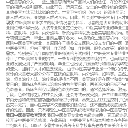
中医美容的介入，一些生活美容场所为了赢得人们的信任，在没有任
容的招牌来吸引顾客。由此可见，运用天然、安全的中医传统的保健
其他美容方法无法比拟的优势。世界卫生组织（
WHO）的调查显示：
康人群占10%，亚健康人群占70%。
因此，社会对中医美容专门人才
现状
中医美容专业学生的就业情况喜忧参半，可喜的是该专业的就业
业岗位却不容乐观。从该专业就业定位分析，中医美容专业的毕业生
科、皮肤科、妇科、内分泌科、针灸推拿科以及社会美容服务机构。
专项调查显示，
毕业生目前主要在各大、中规模的生活美容机构、化
医院中医美容科就业，其原因在于很多公立医院未设立专门的中医（
中医美容科，但由于受到工作习惯（如工作时间、服务态度等）的影
需求。特别是近几年国家执业医师资格考试限制了中医美容专业毕业
停止了中医美容专业的招生，一些专科院校虽然继续招生，也面临着
业的发展受到了严重的影响，毕业生也出现了纷纷改行和继续求学转
的流失，加剧了人才的匮乏现象。 由于中医美容专业是一个新兴的
就诊的求美者大部分分布于医院的皮肤科、内分泌科、妇科等。虽然
治，但其治疗方法、治疗目的却根本不同，美容治疗是在医学和美学
要目的；而临床各科是以治愈疾病为主要目的，两者追求的目标不完
色斑患者，临床各科仅以消除色斑为根本目的，通常选择冷冻、激光
手段，色斑祛除之后往往会反弹，还会导致表皮受损，产生红血丝或
节内分泌和改善脏腑功能的药物进行调理，奏效之后往往是控制了色
然束手无策；而中医美容不仅要能够消除色斑，还不能造成表皮损伤
疗的难度。因此，只有接受过中医美容系统教育和培训的中医美容专
我国中医美容教育现状
我国中医美容专业教育起步较晚，真正起步是
校开设中医美容选修课，在此基础上中医美容专科和本科教育在各院校
世纪90年代。1995年安徽中医药高等专科学校率先创办中医美容专业