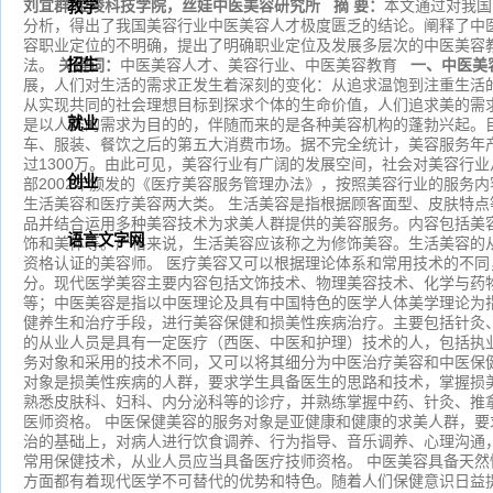
刘宜群
金陵科技学院，丝娃中医美容研究所
摘
要：
本文通过对我国
教学
分析，得出了我国美容行业中医美容人才极度匮乏的结论。阐释了中
容职业定位的不明确，提出了明确职业定位及发展多层次的中医美容
法。
关键词：
招生
中医美容人才、美容行业、中医美容教育
一、
中医美
展，人们对生活的需求正发生着深刻的变化：从追求温饱到注重生活
从实现共同的社会理想目标到探求个体的生命价值，人们追求美的需
就业
是以人类的需求为目的的，伴随而来的是各种美容机构的蓬勃兴起。
车、服装、餐饮之后的第五大消费市场。据不完全统计，美容服务年
过1300万。由此可见，美容行业有广阔的发展空间，社会对美容行
创业
部
2002年颁发的《医疗美容服务管理办法》，按照美容行业的服务
生活美容和医疗美容两大类。
生活美容是指根据顾客面型、皮肤特点
品并结合运用多种美容技术为求美人群提供的美容服务。内容包括美
语言文字网
饰和美体等。严格来说，生活美容应该称之为修饰美容。生活美容的
资格认证的美容师。 医疗美容又可以根据理论体系和常用技术的不
分。现代医学美容主要内容包括文饰技术、物理美容技术、化学与药
等；中医美容是指以中医理论及具有中国特色的医学人体美学理论为
健养生和治疗手段，进行美容保健和损美性疾病治疗。主要包括针灸
的从业人员是具有一定医疗（西医、中医和护理）技术的人，包括执
务对象和采用的技术不同，又可以将其细分为中医治疗美容和中医保
对象是损美性疾病的人群，要求学生具备医生的思路和技术，掌握损
熟悉皮肤科、妇科、内分泌科等的诊疗，并熟练掌握中药、针灸、推
医师资格。 中医保健美容的服务对象是亚健康和健康的求美人群，
治的基础上，对病人进行饮食调养、行为指导、音乐调养、心理沟通
常用保健技术，从业人员应当具备医疗技师资格。 中医美容具备天
方面都有着现代医学不可替代的优势和特色。随着人们保健意识日益