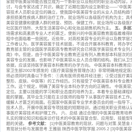
家就中医美容师能否独立成为一个新职业以及相对的职业活动内容，
讨，与会专家达成了共识，确定了近期在国内设立新职业——“中医美
容技术人员职业定位的确立，使我国中医美容专业的从业人员结构趋
承担损美性疾病人群的治疗工作，就业场所以各级医疗机构为主；具
美容亚健康和健康人群的修复、预防、保健工作，就业场所以各级医
社区医疗场所、大型生活美容中心和化妆品销售机构为主。
五、多层
场需求和高素质专业人才的匮乏，使新兴的中医美容教育面临着难得
程中也面临着一些困扰。近些年，对高校美容专业的开设以及教学层
工作者认为，医学美容属于技术层面，不适合开展本科教育，将办学
教育部主管的全国医学高职高专教育研究会已将医学美容技术专业列
南》中。但是，由于中医美容专业教育还没有列入教育部本科层次的
美容专业的发展，也影响了中医美容从业人员合理的结构。我们从卫
依据，应该坚持医学美容本科教育的办学方向。 中医美容本科教育
家卫生部
2002年颁发的《医疗美容服务管理办法》非常明确地规定
师必须同时具备以下条件：①具有医师资格并经注册；②受过医疗美
整形、皮肤、中医等）的工作经历。只有接受了中医美容本科专业教
工作。这个规定，明确了美容专业本科办学方向的正确性。
中医美容
定位。主要以技能的学习和职业态度的培养为主，本着专业基础课程的“
能的掌握。其毕业生只能在主诊医师的指导下从事医疗美容技术工作
缓解人才匮乏的局面。在国家中医美容专业学术委员会的统一指导下
技术人员，开展中医美容专项技能的短期培训，通过相关职业资格认
事医疗美容技术和护理工作。 六、总结 通过合理的中医美容教育培
扎实的理论知识和临床诊疗技术的中医美容复合型、应用型、技能型
题的关键。
参考文献：
[1]中医美容教育的现状、问题与对策
.吴慧金.
育现状分析与发展思考
.王雅丽.陕西中医学院学报.2005.2
[3]中医美