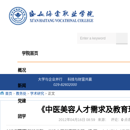
学院首页
概况
大学与企业并行 科技与财富共赢
029-82602000
新闻
首页
>
教务处
>
学术研究
> 正文
党建
《中医美容人才需求及教育
团学
2012年04月16日 08:59 来源： 评论：
0
点