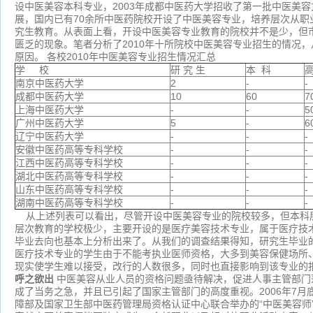
设中医美容本科专业，2003年成都中医药大学招收了第一批中医美容
展，国内已有70余所中医药院校开设了中医美容专业，培养层次从职
究生教育。从表面上看，开设中医美容专业教育的院校并不是少，但
匮乏的现象。笔者分析了2010年十所院校中医美容专业招生的情况
原因。
各校
2010年中医美容专业招生情况汇总
学
校
研 究 生
本 科
南京中医药大学
2
-
-
成都中医药大学
10
60
7
上海中医药大学
-
-
5
广州中医药大学
5
-
6
辽宁中医药大学
-
-
-
安徽中医药高等专科学校
-
-
-
江西中医药高等专科学校
-
-
-
湖北中医药高等专科学校
-
-
-
山东中医药高等专科学校
-
-
-
湖南中医药高等专科学校
-
-
-
从上述列表可以看出，尽管开设中医美容专业的院校较多，但本科
层次教育的学校极少，主要开设的是医疗美容技术专业，属于医疗技
毕业去向也基本上分析出来了。从我们的调查结果得知，研究生毕业
医疗技术专业的学生由于不能考执业医师资格，大多到美容保健场所
现实使学生难以接受，改行的人数很多，同时也直接影响到该专业的
呼之欲出
中医美容从业人员的资格问题亟待解决，促进人事主管部门
成了当务之急，并且已引起了国家主管部门的高度重视。
2006年7
障部及国家卫生部中医药管理局资格认证中心联合举办的“中医美容师