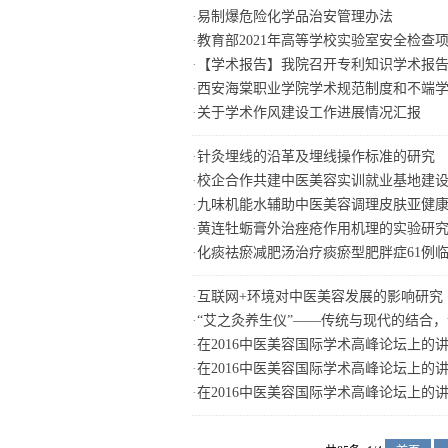
·
易制爆危险化学品治安管理办法
·
教育部2021年高等学校实验室安全检查
·
【学术报告】我院召开专利知识学术报
·
西安海棠职业学院学术规范制度和不端
·
关于学术作风建设工作进展情况汇报
·
针灸埋线的沿革及埋线操作标准的研究
·
校企合作共建中医美容实训就业基地建
·
九味机能水辅助中医美容调理皮肤亚健
·
黄连牡蛎膏外治痤疮作用机理的实验研
·
化痰祛瘀减肥汤治疗痰瘀型肥胖症61例
·
互联网+环境对中医美容发展的影响研究
·
“艾之灸养生仪”——传统与现代的结合，让
·
在2016中医美容国际学术高峰论坛上的讲
·
在2016中医美容国际学术高峰论坛上的讲
·
在2016中医美容国际学术高峰论坛上的讲