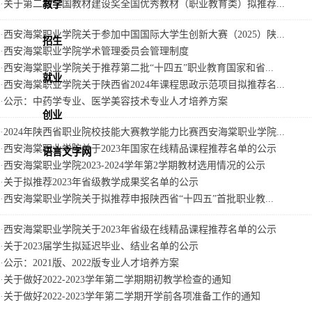
·
关于第二届全国教材建设奖全国优秀教材（职业教育类）拟推荐...
教学
·
西安海棠职业学院关于参加中国国际大学生创新大赛（2025）陕...
招生
·
西安海棠职业学院学术管理委员会管理制度
·
西安海棠职业学院关于推荐第二批“十四五”职业教育国家和省...
就业
·
西安海棠职业学院关于陕西省2024年课程思政示范项目拟推荐名...
·
公示：中药学专业、医学美容技术专业人才培养方案
创业
·
2024年陕西省职业院校技能大赛教学能力比赛西安海棠职业学院...
·
西安海棠职业学院关于2023年国家在线精品课程推荐名单的公示
语言文字网
·
西安海棠职业学院2023-2024学年第2学期教材选用情况的公示
·
关于拟推荐2023年省级教学成果奖名单的公示
·
西安海棠职业学院关于拟推荐申报陕西省“十四五”首批职业教...
·
西安海棠职业学院关于2023年省级在线精品课程推荐名单的公示
·
关于2023届学生拟延迟毕业、结业名单的公示
·
公示：2021版、2022版专业人才培养方案
·
关于做好2022-2023学年第二学期期初教学检查的通知
·
关于做好2022-2023学年第二学期开学前各项准备工作的通知