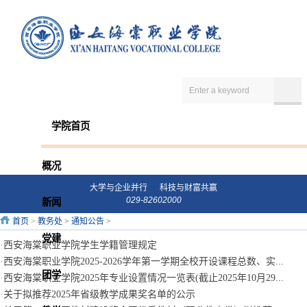
学院首页
概况
大学与企业并行 科技与财富共赢
029-82602000
新闻
首页
>
教务处
>
通知公告
>
党建
·
西安海棠职业学院学生学籍管理规定
·
西安海棠职业学院2025-2026学年第一学期全校开设课程总数、实...
团学
·
西安海棠职业学院2025年专业设置情况一览表(截止2025年10月29...
·
关于拟推荐2025年省级教学成果奖名单的公示