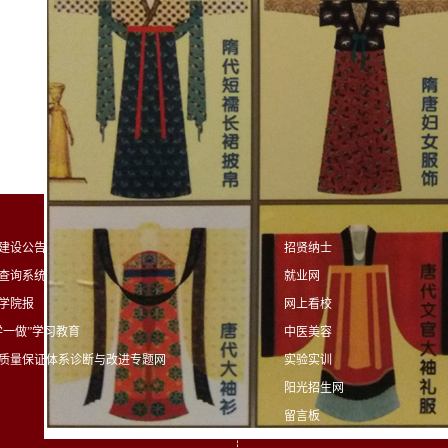
建设公告
招贤纳士
查询系统
就业网
学院报
网上看校
学一做”学习教育
中医美容
质量保证体系诊断与改进专题网
实验实训
阳光招生网
留言板