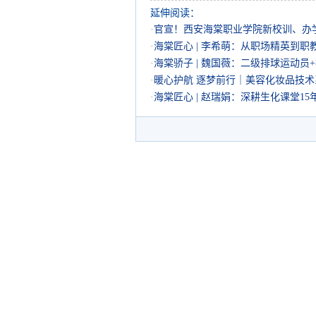
延伸阅读：
·
官宣！西安海棠职业学院新校训、办学方
·
海棠匠心 | 李希萌：从职场精英到职教老
·
海棠骄子 | 魏国薇：二级排球运动员+护
·
暖心护航 逐梦前行｜美容化妆品技术系
·
海棠匠心 | 赵瑞娟：深耕生化课堂15年，