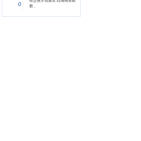
校企携手筑美业 四海纳贤启
0
新...