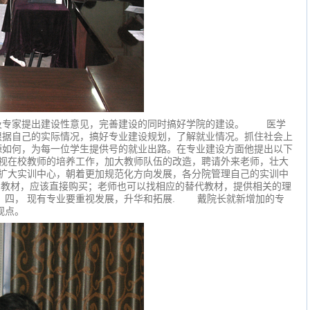
专家提出建设性意见，完善建设的同时搞好学院的建设。 医学
根据自己的实际情况，搞好专业建设规划，了解就业情况。抓住社会上
源如何，为每一位学生提供号的就业出路。在专业建设方面他提出以下
视在校教师的培养工作，加大教师队伍的改造，聘请外来老师，壮大
扩大实训中心，朝着更加规范化方向发展，各分院管理自己的实训中
口教材，应该直接购买；老师也可以找相应的替代教材，提供相关的理
四， 现有专业要重视发展，升华和拓展. 戴院长就新增加的专
观点。