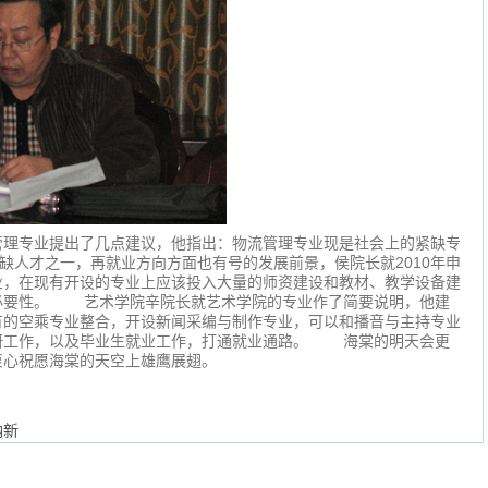
专业提出了几点建议，他指出：物流管理专业现是社会上的紧缺专
紧缺人才之一，再就业方向方面也有号的发展前景，侯院长就2010年申
业，在现有开设的专业上应该投入大量的师资建设和教材、教学设备建
必要性。 艺术学院辛院长就艺术学院的专业作了简要说明，他建
有的空乘专业整合，开设新闻采编与制作专业，可以和播音与主持专业
研工作，以及毕业生就业工作，打通就业通路。 海棠的明天会更
衷心祝愿海棠的天空上雄鹰展翅。
纳新