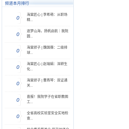
频道本月排行
恩师”
海棠匠心 | 李希萌：从职场
0
精...
逐梦山海，扬帆启航｜我院
0
圆...
海棠骄子 | 魏国薇：二级排
0
球...
海棠匠心 | 赵瑞娟：深耕生
0
化...
海棠骄子 | 曹燕琴：双证通
0
关...
喜报！我院学子在省职教图
0
工...
全省高校实验室安全实地检
0
查...