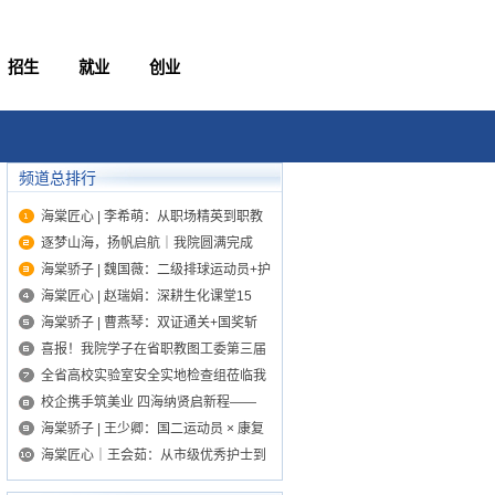
招生
就业
创业
频道总排行
海棠匠心 | 李希萌：从职场精英到职教
老师，以赛促教、以技育人，凭专业实
逐梦山海，扬帆启航｜我院圆满完成
力助力学子成才
2026届毕业生证书发放工作
海棠骄子 | 魏国薇：二级排球运动员+护
旗手，中康专业学子解锁多元青春
海棠匠心 | 赵瑞娟：深耕生化课堂15
年，温柔坚守，用心守护每一位海棠学
海棠骄子 | 曹燕琴：双证通关+国奖斩
子
获！白衣逐梦绽放青春光彩
喜报！我院学子在省职教图工委第三届
诵读大赛中荣获多项荣誉
全省高校实验室安全实地检查组莅临我
院检查指导
校企携手筑美业 四海纳贤启新程——
2026年医学美容专业专场双选会圆满举
海棠骄子 | 王少卿：国二运动员 × 康复
办
学子 × 教练：以体育为骨，用康复续写
海棠匠心｜王会茹：从市级优秀护士到
青春锋芒
高校名师，藏在海棠护理课堂里的“宝藏