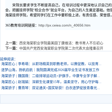
宋院长要求学生不断提高自己，在培训过程中更深地认识自己的不
会，把握技师学院“校企合作”就业平台，为自己的人生奠定基础。他
海棠技师学院，希望同学们在工作中要积极上进，有责任感、荣誉感
http://px.ceiea.com/n_40656.htm
365教育培训网链接：
上一篇：
西安海棠职业学院最美园丁康维洁：教书育人不忘初心
下一篇：
中国共产党西安海棠职业学院第二次代表大会隆重召开
延伸阅读：
·
海棠匠心 | 李希萌：从职场精英到职教老师，以赛促教、以技育...
·
逐梦山海，扬帆启航｜我院圆满完成2026届毕业生证书发放工作
·
海棠骄子 | 魏国薇：二级排球运动员+护旗手，中康专业学子解...
·
海棠匠心 | 赵瑞娟：深耕生化课堂15年，温柔坚守，用心守护每...
·
海棠骄子 | 曹燕琴：双证通关+国奖斩获！白衣逐梦绽放青春光...