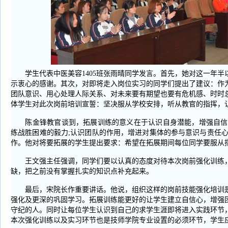
学生代表中医美容1405班张雨晴同学发言。首先，她对这一年半
示衷心的感谢。其次，对即将走入岗位实习的同学们提出了建议：作
团队意识、用心处理人际关系、对未来要有期望也要有危机感、时时
体学生对此次岗前培训宣誓：坚决服从学校安排，听从教官的指挥，
陈金锋教官谈到，拓展训练的意义在于认识自身潜能，增强自信心
练战胜困难的毅力;认识团队的作用，增进对集体的参与意识与责任心
作。他对将要拓展的学生提出要求：希望在拓展期间每位同学要服从
王文强主任强调，同学们要以认真的态度对待本次岗前强化训练，
缺，把之前没有掌握扎实的知识点补充起来。
最后，宋院长作重要讲话。他说，组织这样的岗前技能强化培训是
强化及更深的巩固学习。拓展训练能更好的让学生建立自信心，增强
守纪的人。同时让每位学生认识到自己的求学生涯即将进入实践环节
本次强化训练以及实习环节也是技师学院专业设置的必须环节，学生